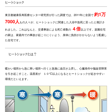
ヒートショック
約1万
東京都健康長寿医療センター研究所が行った調査では、2011年に全国で
7000人
もの人々が、ヒートショックに関連した入浴中急死に至ったと推計さ
４倍
れました。これはなんと、交通事故による死亡者数の
以上です。楽園住宅
の家は、家庭内での事故が起こりにくいよう、身体に負担がかからないよう配慮し
た住宅です。
ヒートショックとは？
暖かい場所から急に寒い場所へ行くと急激に血圧が上昇し、心臓発作や脳血管障害
を引き起こすこと。温度差が １０℃以上になるとヒートショックが起きやすい
環境だといえます。