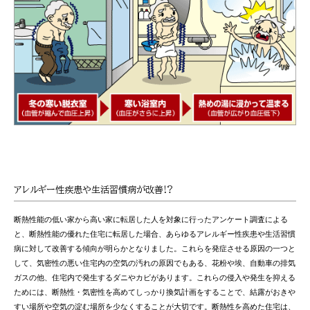
アレルギー性疾患や生活習慣病が改善!?
断熱性能の低い家から高い家に転居した人を対象に行ったアンケート調査による
と、断熱性能の優れた住宅に転居した場合、あらゆるアレルギー性疾患や生活習慣
病に対して改善する傾向が明らかとなりました。これらを発症させる原因の一つと
して、気密性の悪い住宅内の空気の汚れの原因でもある、花粉や埃、自動車の排気
ガスの他、住宅内で発生するダニやカビがあります。これらの侵入や発生を抑える
ためには、断熱性・気密性を高めてしっかり換気計画をすることで、結露がおきや
すい場所や空気の淀む場所を少なくすることが大切です。断熱性を高めた住宅は、