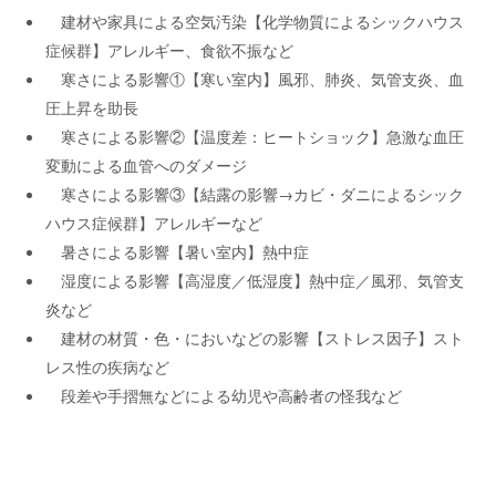
建材や家具による空気汚染【化学物質によるシックハウス
症候群】アレルギー、食欲不振など
寒さによる影響①【寒い室内】風邪、肺炎、気管支炎、血
圧上昇を助長
寒さによる影響②【温度差：ヒートショック】急激な血圧
変動による血管へのダメージ
寒さによる影響③【結露の影響→カビ・ダニによるシック
ハウス症候群】アレルギーなど
暑さによる影響【暑い室内】熱中症
湿度による影響【高湿度／低湿度】熱中症／風邪、気管支
炎など
建材の材質・色・においなどの影響【ストレス因子】スト
レス性の疾病など
段差や手摺無などによる幼児や高齢者の怪我など