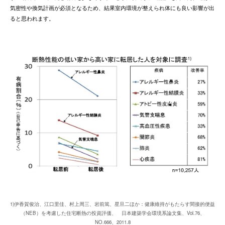
気密性や換気計画が必須となるため、結果室内環境が整えられ体にも良い影響が出
ると思われます。
1)伊香賀俊治、江口里佳、村上周三、岩前篤、星旦二ほか：健康維持がもたらす間接的便益
（NEB）を考慮した住宅断熱の投資評価、 日本建築学会環境系論文集、Vol.76、
NO.666、2011.8